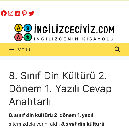
İçeriğe
Facebook
Instagram
LinkedIn
Pinterest
Twitter
atla
Menü
8. Sınıf Din Kültürü 2.
Dönem 1. Yazılı Cevap
Anahtarlı
8. sınıf din kültürü 2. dönem 1. yazılı
sitemizdeki yerini aldı.
8.sınıf
din kültürü