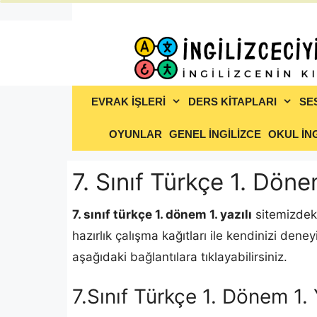
İçeriğe
atla
EVRAK İŞLERİ
DERS KİTAPLARI
SE
OYUNLAR
GENEL İNGİLİZCE
OKUL İNG
7. Sınıf Türkçe 1. Döne
7. sınıf türkçe 1. dönem 1. yazılı
sitemizdeki 
hazırlık çalışma kağıtları ile kendinizi deney
aşağıdaki bağlantılara tıklayabilirsiniz.
7.Sınıf Türkçe 1. Dönem 1.