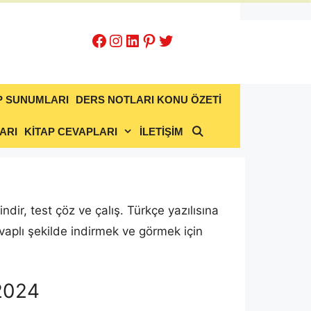
Facebook
Instagram
LinkedIn
Pinterest
Twitter
P SUNUMLARI
DERS NOTLARI KONU ÖZETİ
ARI
KİTAP CEVAPLARI
İLETİŞİM
indir, test çöz ve çalış. Türkçe yazılısına
aplı şekilde indirmek ve görmek için
-2024