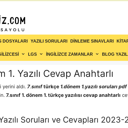
S DOSYALARI
YAZILI SORULARI
DİNLEME SINAVLARI
KİTA
İLİZCESİ
LGS
İNGİLİZCE ZAMANLAR
BLOG YAZIL
m 1. Yazılı Cevap Anahtarlı
yerini aldı.
7
.
sınıf
türkçe
1.dönem 1.yazılı soruları pdf
in.
7.sınıf 1. dönem 1.
türkçe
yazılısı cevap anahtarlı
cev
 Yazılı Soruları ve Cevapları 2023