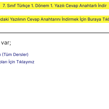
7. Sınıf Türkçe 1. Dönem 1. Yazılı Cevap Anahtarlı İndir
ıdaki Yazılının Cevap Anahtarını İndirmek İçin Buraya Tıkl
 var;
lı (Tüm Dersler)
ları İçin Tıklayınız