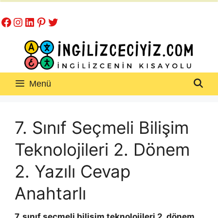
İçeriğe
Facebook
Instagram
LinkedIn
Pinterest
Twitter
atla
Menü
7. Sınıf Seçmeli Bilişim
Teknolojileri 2. Dönem
2. Yazılı Cevap
Anahtarlı
7. sınıf seçmeli bilişim teknolojileri 2. dönem