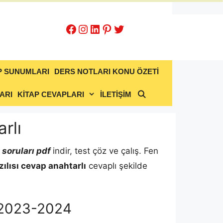
Facebook
Instagram
LinkedIn
Pinterest
Twitter
P SUNUMLARI
DERS NOTLARI KONU ÖZETİ
ARI
KİTAP CEVAPLARI
İLETİŞİM
rlı
 soruları pdf
indir, test çöz ve çalış. Fen
zılısı cevap anahtarlı
cevaplı şekilde
rı 2023-2024