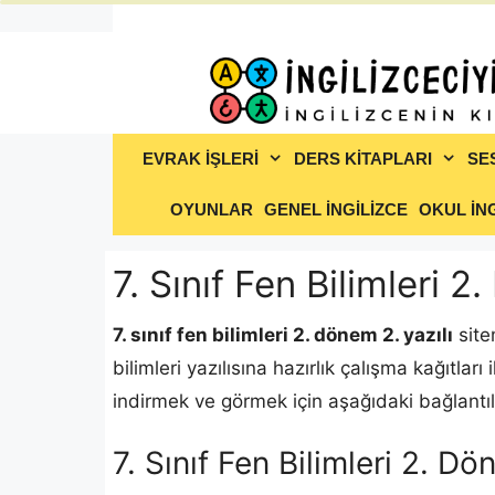
İçeriğe
atla
EVRAK İŞLERİ
DERS KİTAPLARI
SE
OYUNLAR
GENEL İNGİLİZCE
OKUL İNG
7. Sınıf Fen Bilimleri 
7. sınıf fen bilimleri 2. dönem 2. yazılı
site
bilimleri yazılısına hazırlık çalışma kağıtları
indirmek ve görmek için aşağıdaki bağlantılar
7. Sınıf Fen Bilimleri 2. 