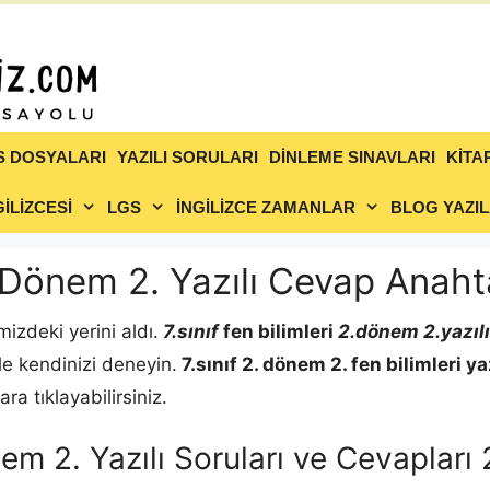
S DOSYALARI
YAZILI SORULARI
DİNLEME SINAVLARI
KİTA
İLİZCESİ
LGS
İNGİLİZCE ZAMANLAR
BLOG YAZIL
2. Dönem 2. Yazılı Cevap Anahta
mizdeki yerini aldı.
7.sınıf
fen bilimleri
2.dönem 2.yazılı
 ile kendinizi deneyin.
7.sınıf 2. dönem 2.
fen bilimleri
ya
a tıklayabilirsiniz.
Dönem 2. Yazılı Soruları ve Cevapla