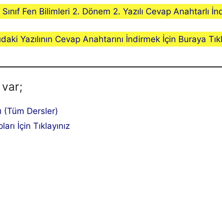
. Sınıf Fen Bilimleri 2. Dönem 2. Yazılı Cevap Anahtarlı İnd
ıdaki Yazılının Cevap Anahtarını İndirmek İçin Buraya Tıkl
 var;
lı (Tüm Dersler)
ları İçin Tıklayınız