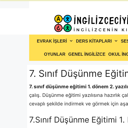
İçeriğe
atla
EVRAK İŞLERİ
DERS KİTAPLARI
SE
OYUNLAR
GENEL İNGİLİZCE
OKUL İNG
7. Sınıf Düşünme Eğiti
7. sınıf düşünme eğitimi 1. dönem 2. yazılı
çalış. Düşünme eğitimi yazılısına hazırlık ça
cevaplı şekilde indirmek ve görmek için aşağı
7.Sınıf Düşünme Eğitimi 1