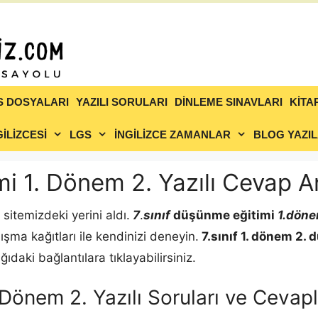
S DOSYALARI
YAZILI SORULARI
DİNLEME SINAVLARI
KİTA
İLİZCESİ
LGS
İNGİLİZCE ZAMANLAR
BLOG YAZIL
mi 1. Dönem 2. Yazılı Cevap A
sitemizdeki yerini aldı.
7
.
sınıf
düşünme eğitimi
1.döne
lışma kağıtları ile kendinizi deneyin.
7.sınıf 1. dönem 2.
d
daki bağlantılara tıklayabilirsiniz.
. Dönem 2. Yazılı Soruları ve Ceva