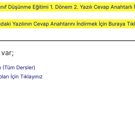
Sınıf Düşünme Eğitimi 1. Dönem 2. Yazılı Cevap Anahtarlı İ
ıdaki Yazılının Cevap Anahtarını İndirmek İçin Buraya Tıkl
 var;
lı (Tüm Dersler)
ları İçin Tıklayınız