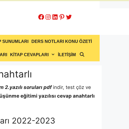
Facebook
Instagram
LinkedIn
Pinterest
Twitter
P SUNUMLARI
DERS NOTLARI KONU ÖZETİ
ARI
KİTAP CEVAPLARI
İLETİŞİM
nahtarlı
m 2.yazılı soruları pdf
indir, test çöz ve
üşünme eğitimi
yazılısı cevap anahtarlı
pları 2022-2023