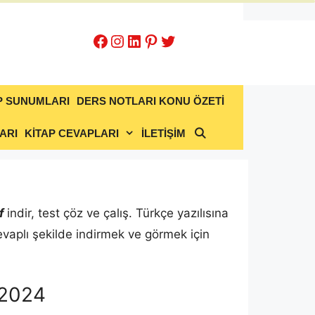
Facebook
Instagram
LinkedIn
Pinterest
Twitter
P SUNUMLARI
DERS NOTLARI KONU ÖZETİ
ARI
KİTAP CEVAPLARI
İLETİŞİM
f
indir, test çöz ve çalış. Türkçe yazılısına
vaplı şekilde indirmek ve görmek için
-2024