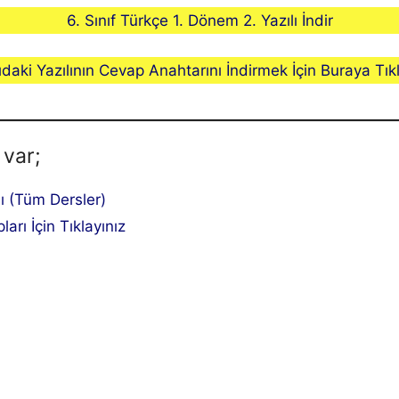
6. Sınıf Türkçe 1. Dönem 2. Yazılı İndir
ıdaki Yazılının Cevap Anahtarını İndirmek İçin Buraya Tıkl
 var;
lı (Tüm Dersler)
ları İçin Tıklayınız