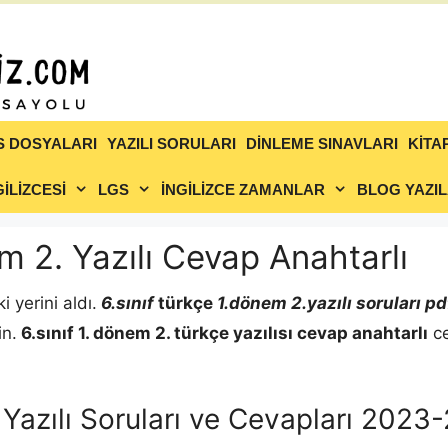
S DOSYALARI
YAZILI SORULARI
DİNLEME SINAVLARI
KİTA
İLİZCESİ
LGS
İNGİLİZCE ZAMANLAR
BLOG YAZIL
em 2. Yazılı Cevap Anahtarlı
 yerini aldı.
6.sınıf
türkçe
1.dönem 2.yazılı soruları pd
in.
6.sınıf 1. dönem 2.
türkçe
yazılısı cevap anahtarlı
ce
 Yazılı Soruları ve Cevapları 2023