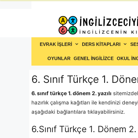
İçeriğe
atla
EVRAK İŞLERİ
DERS KİTAPLARI
SE
OYUNLAR
GENEL İNGİLİZCE
OKUL İNG
6. Sınıf Türkçe 1. Dön
6. sınıf türkçe 1. dönem 2. yazılı
sitemizdeki
hazırlık çalışma kağıtları ile kendinizi deney
aşağıdaki bağlantılara tıklayabilirsiniz.
6.Sınıf Türkçe 1. Dönem 2.