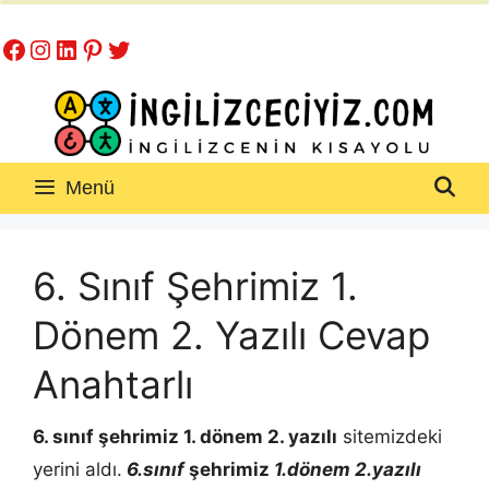
İçeriğe
Facebook
Instagram
LinkedIn
Pinterest
Twitter
atla
Menü
6. Sınıf Şehrimiz 1.
Dönem 2. Yazılı Cevap
Anahtarlı
6. sınıf şehrimiz 1. dönem 2. yazılı
sitemizdeki
yerini aldı.
6.sınıf
şehrimiz
1.dönem 2.yazılı