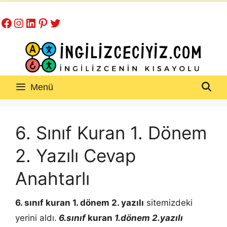
İçeriğe
Facebook
Instagram
LinkedIn
Pinterest
Twitter
atla
Menü
6. Sınıf Kuran 1. Dönem
2. Yazılı Cevap
Anahtarlı
6. sınıf kuran 1. dönem 2. yazılı
sitemizdeki
yerini aldı.
6.sınıf
kuran
1.dönem 2.yazılı