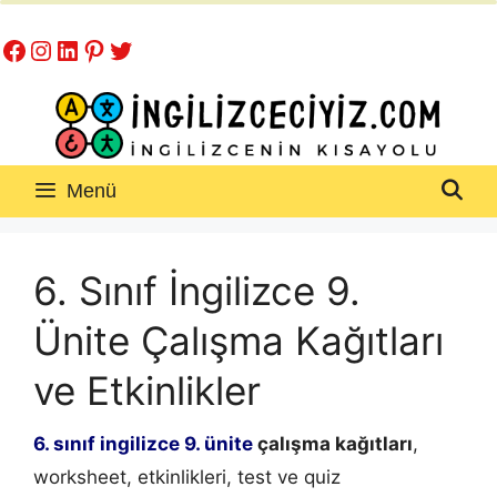
İçeriğe
Facebook
Instagram
LinkedIn
Pinterest
Twitter
atla
Menü
6. Sınıf İngilizce 9.
Ünite Çalışma Kağıtları
ve Etkinlikler
6. sınıf ingilizce 9. ünite
çalışma kağıtları
,
worksheet, etkinlikleri, test ve quiz