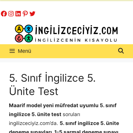
İçeriğe
Facebook
Instagram
LinkedIn
Pinterest
Twitter
atla
Menü
5. Sınıf İngilizce 5.
Ünite Test
Maarif model yeni müfredat uyumlu 5. sınıf
ingilizce 5. ünite test
soruları
ingilizceciyiz.com’da.
5. sınıf ingilizce 5. ünite
deneme sınavları, 1-5 sarmal deneme sınavı