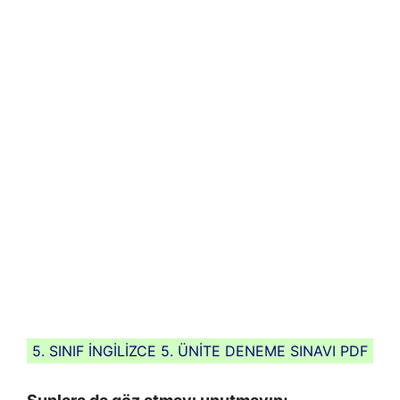
5. SINIF İNGİLİZCE 5. ÜNİTE DENEME SINAVI PDF