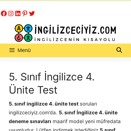
İçeriğe
Facebook
Instagram
LinkedIn
Pinterest
Twitter
atla
Menü
5. Sınıf İngilizce 4.
Ünite Test
5. sınıf ingilizce 4. ünite test
soruları
ingilizceciyiz.com’da.
5. sınıf İngilizce 4. ünite
deneme sınavları
maarif model yeni müfredata
uyumludur. Lütfen indirmek istediğiniz
5.sınıf