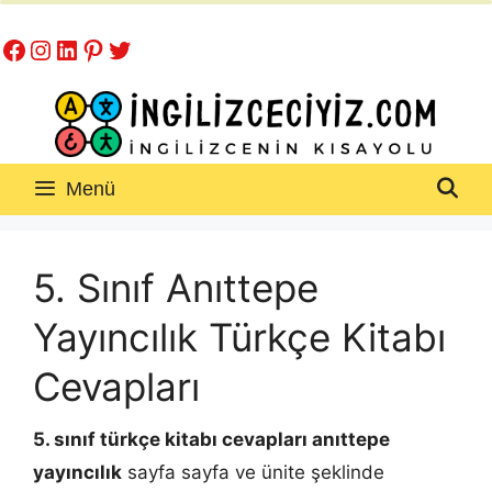
İçeriğe
Facebook
Instagram
LinkedIn
Pinterest
Twitter
atla
Menü
5. Sınıf Anıttepe
Yayıncılık Türkçe Kitabı
Cevapları
5. sınıf türkçe kitabı cevapları anıttepe
yayıncılık
sayfa sayfa ve ünite şeklinde