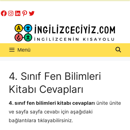
İçeriğe
Facebook
Instagram
LinkedIn
Pinterest
Twitter
atla
Menü
4. Sınıf Fen Bilimleri
Kitabı Cevapları
4. sınıf fen bilimleri kitabı cevapları
ünite ünite
ve sayfa sayfa cevabı için aşağıdaki
bağlantılara tıklayabilirsiniz.