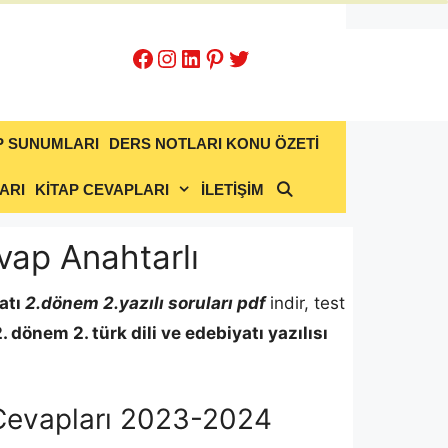
Facebook
Instagram
LinkedIn
Pinterest
Twitter
P SUNUMLARI
DERS NOTLARI KONU ÖZETİ
ARI
KİTAP CEVAPLARI
İLETİŞİM
evap Anahtarlı
atı
2.dönem 2.yazılı soruları pdf
indir, test
 2. dönem 2.
türk dili ve edebiyatı
yazılısı
e Cevapları 2023-2024