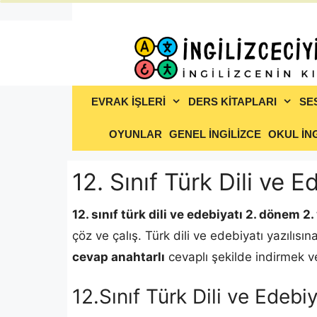
İçeriğe
atla
EVRAK İŞLERİ
DERS KİTAPLARI
SE
OYUNLAR
GENEL İNGİLİZCE
OKUL İNG
12. Sınıf Türk Dili ve 
12. sınıf türk dili ve edebiyatı 2. dönem 2. 
çöz ve çalış. Türk dili ve edebiyatı yazılısın
cevap anahtarlı
cevaplı şekilde indirmek ve
12.Sınıf Türk Dili ve Edeb