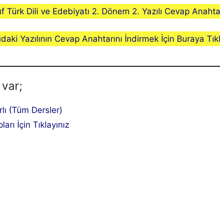
ıf Türk Dili ve Edebiyatı 2. Dönem 2. Yazılı Cevap Anahtar
ıdaki Yazılının Cevap Anahtarını İndirmek İçin Buraya Tıkl
 var;
rlı (Tüm Dersler)
ları İçin Tıklayınız