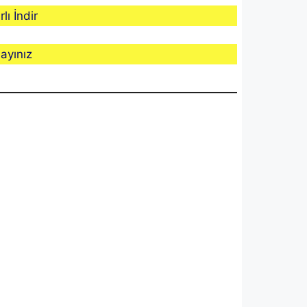
lı İndir
ayınız