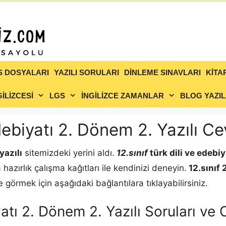
S DOSYALARI
YAZILI SORULARI
DİNLEME SINAVLARI
KİTA
İLİZCESİ
LGS
İNGİLİZCE ZAMANLAR
BLOG YAZIL
Edebiyatı 2. Dönem 2. Yazılı C
yazılı
sitemizdeki yerini aldı.
12.sınıf
türk dili ve edebiy
a hazırlık çalışma kağıtları ile kendinizi deneyin.
12.sınıf
 görmek için aşağıdaki bağlantılara tıklayabilirsiniz.
iyatı 2. Dönem 2. Yazılı Soruları v