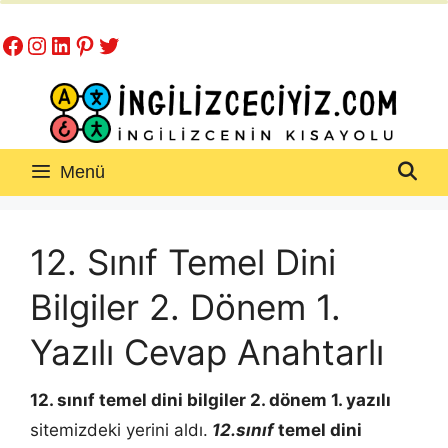
İçeriğe
Facebook
Instagram
LinkedIn
Pinterest
Twitter
atla
Menü
12. Sınıf Temel Dini
Bilgiler 2. Dönem 1.
Yazılı Cevap Anahtarlı
12. sınıf temel dini bilgiler 2. dönem 1. yazılı
sitemizdeki yerini aldı.
12.sınıf
temel dini