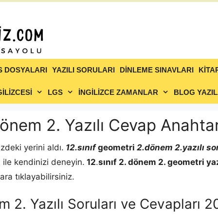
S DOSYALARI
YAZILI SORULARI
DİNLEME SINAVLARI
KİTA
İLİZCESİ
LGS
İNGİLİZCE ZAMANLAR
BLOG YAZIL
Dönem 2. Yazılı Cevap Anahtar
zdeki yerini aldı.
12.sınıf
geometri
2.dönem 2.yazılı sor
ı ile kendinizi deneyin.
12
.
sınıf 2. dönem 2.
geometri
ya
a tıklayabilirsiniz.
m 2. Yazılı Soruları ve Cevapları