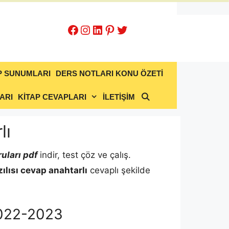
Facebook
Instagram
LinkedIn
Pinterest
Twitter
P SUNUMLARI
DERS NOTLARI KONU ÖZETİ
ARI
KİTAP CEVAPLARI
İLETİŞİM
lı
uları pdf
indir, test çöz ve çalış.
zılısı cevap anahtarlı
cevaplı şekilde
 2022-2023