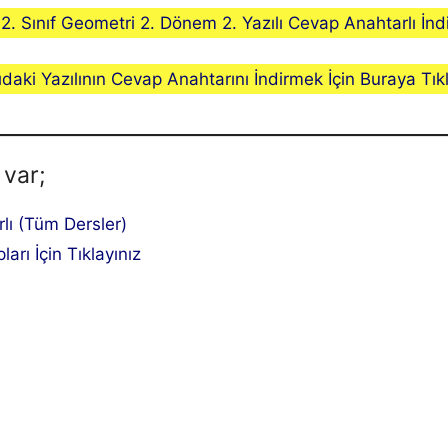
12. Sınıf Geometri 2. Dönem 2. Yazılı Cevap Anahtarlı İndi
ıdaki Yazılının Cevap Anahtarını İndirmek İçin Buraya Tıkl
 var;
rlı (Tüm Dersler)
ları İçin Tıklayınız