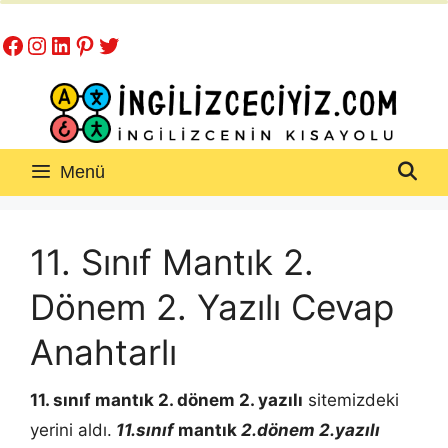
İçeriğe
Facebook
Instagram
LinkedIn
Pinterest
Twitter
atla
Menü
11. Sınıf Mantık 2.
Dönem 2. Yazılı Cevap
Anahtarlı
11. sınıf
mantık
2. dönem 2. yazılı
sitemizdeki
yerini aldı.
11.sınıf
mantık
2.dönem 2.yazılı