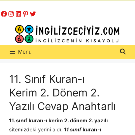
İçeriğe
Facebook
Instagram
LinkedIn
Pinterest
Twitter
atla
Menü
11. Sınıf Kuran-ı
Kerim 2. Dönem 2.
Yazılı Cevap Anahtarlı
11. sınıf
kuran-ı kerim 2
. dönem 2. yazılı
sitemizdeki yerini aldı.
11.sınıf
kuran-ı