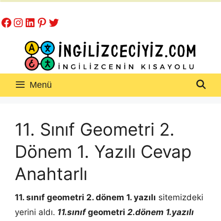
İçeriğe
Facebook
Instagram
LinkedIn
Pinterest
Twitter
atla
Menü
11. Sınıf Geometri 2.
Dönem 1. Yazılı Cevap
Anahtarlı
11. sınıf
geometri
2. dönem 1. yazılı
sitemizdeki
yerini aldı.
11.sınıf
geometri
2.dönem 1.yazılı