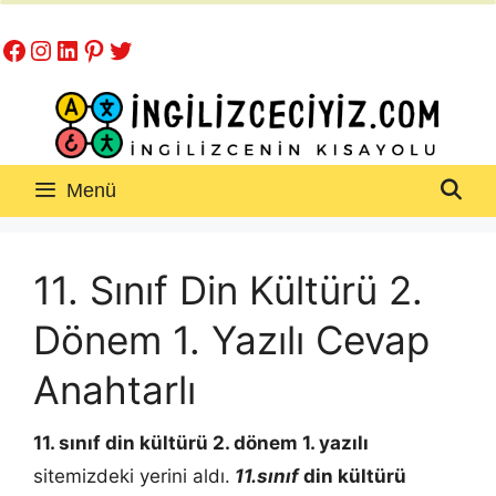
İçeriğe
Facebook
Instagram
LinkedIn
Pinterest
Twitter
atla
Menü
11. Sınıf Din Kültürü 2.
Dönem 1. Yazılı Cevap
Anahtarlı
11. sınıf din kültürü 2. dönem 1. yazılı
sitemizdeki yerini aldı.
11.sınıf
din kültürü