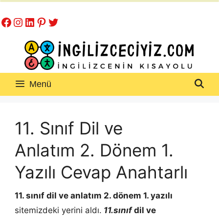
İçeriğe
Facebook
Instagram
LinkedIn
Pinterest
Twitter
atla
Menü
11. Sınıf Dil ve
Anlatım 2. Dönem 1.
Yazılı Cevap Anahtarlı
11. sınıf
dil ve anlatım
2. dönem 1. yazılı
sitemizdeki yerini aldı.
11.sınıf
dil ve