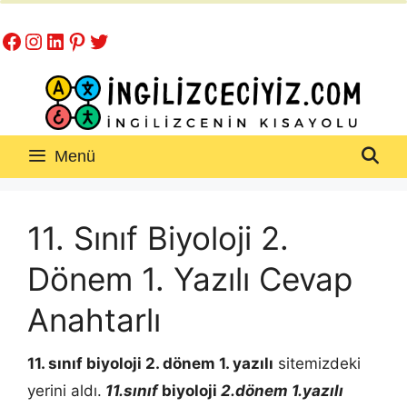
İçeriğe
Facebook
Instagram
LinkedIn
Pinterest
Twitter
atla
Menü
11. Sınıf Biyoloji 2.
Dönem 1. Yazılı Cevap
Anahtarlı
11. sınıf biyoloji 2. dönem 1. yazılı
sitemizdeki
yerini aldı.
11.sınıf
biyoloji
2.dönem 1.yazılı