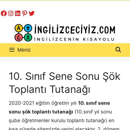
İçeriğe
Facebook
Instagram
LinkedIn
Pinterest
Twitter
atla
Menü
10. Sınıf Sene Sonu Şök
Toplantı Tutanağı
2020-2021 eğitim öğretim yılı
10. sınıf sene
sonu şök toplantı tutanağı
(10.sınıf yıl sonu
şube öğretmenler kurulu toplantı tutanağı) en
kısa sürede sitemizde yerini alacaktır. 2. dönem