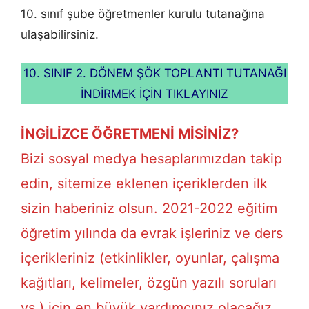
10. sınıf şube öğretmenler kurulu tutanağına
ulaşabilirsiniz.
10. SINIF 2. DÖNEM ŞÖK TOPLANTI TUTANAĞI
İNDİRMEK İÇİN TIKLAYINIZ
İNGİLİZCE ÖĞRETMENİ MİSİNİZ?
Bizi sosyal medya hesaplarımızdan takip
edin, sitemize eklenen içeriklerden ilk
sizin haberiniz olsun. 2021-2022 eğitim
öğretim yılında da evrak işleriniz ve ders
içerikleriniz (etkinlikler, oyunlar, çalışma
kağıtları, kelimeler, özgün yazılı soruları
vs.) için en büyük yardımcınız olacağız.