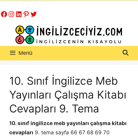
İçeriğe
Facebook
Instagram
LinkedIn
Pinterest
Twitter
atla
Menü
10. Sınıf İngilizce Meb
Yayınları Çalışma Kitabı
Cevapları 9. Tema
10. sınıf ingilizce meb yayınları çalışma kitabı
cevapları
9. tema sayfa 66 67 68 69 70