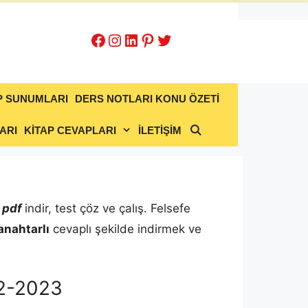
Facebook
Instagram
LinkedIn
Pinterest
Twitter
P SUNUMLARI
DERS NOTLARI KONU ÖZETİ
ARI
KİTAP CEVAPLARI
İLETİŞİM
 pdf
indir, test çöz ve çalış. Felsefe
anahtarlı
cevaplı şekilde indirmek ve
22-2023