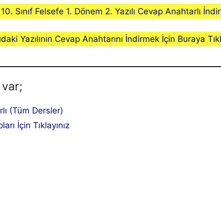
10. Sınıf Felsefe 1. Dönem 2. Yazılı Cevap Anahtarlı İndir
ıdaki Yazılının Cevap Anahtarını İndirmek İçin Buraya Tıkl
 var;
rlı (Tüm Dersler)
ları İçin Tıklayınız