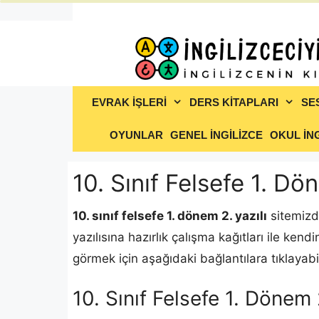
İçeriğe
atla
EVRAK İŞLERİ
DERS KİTAPLARI
SE
OYUNLAR
GENEL İNGİLİZCE
OKUL İNG
10. Sınıf Felsefe 1. Dö
10. sınıf felsefe 1. dönem 2. yazılı
sitemizde
yazılısına hazırlık çalışma kağıtları ile kendi
görmek için aşağıdaki bağlantılara tıklayabil
10. Sınıf Felsefe 1. Dönem