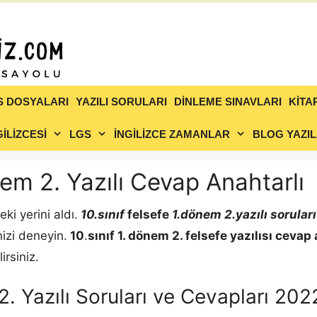
S DOSYALARI
YAZILI SORULARI
DİNLEME SINAVLARI
KİTA
İLİZCESİ
LGS
İNGİLİZCE ZAMANLAR
BLOG YAZIL
nem 2. Yazılı Cevap Anahtarlı
ki yerini aldı.
10.sınıf
felsefe
1.dönem 2.yazılı soruları
nizi deneyin.
10
.
sınıf 1. dönem 2.
felsefe
yazılısı cevap 
irsiniz.
 2. Yazılı Soruları ve Cevapları 20