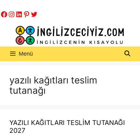
İçeriğe
Facebook
Instagram
LinkedIn
Pinterest
Twitter
atla
Menü
yazılı kağıtları teslim
tutanağı
YAZILI KAĞITLARI TESLİM TUTANAĞI
2027