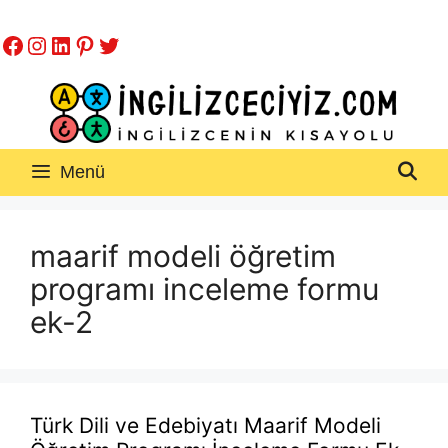
İçeriğe
Facebook
Instagram
LinkedIn
Pinterest
Twitter
atla
Menü
maarif modeli öğretim
programı inceleme formu
ek-2
Türk Dili ve Edebiyatı Maarif Modeli