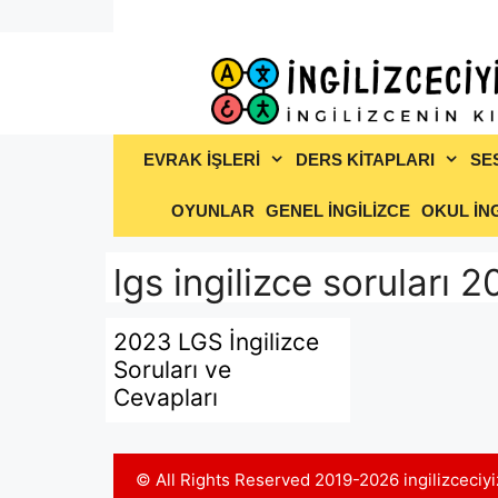
İçeriğe
atla
EVRAK İŞLERİ
DERS KİTAPLARI
SE
OYUNLAR
GENEL İNGİLİZCE
OKUL İNG
lgs ingilizce soruları 
2023 LGS İngilizce
Soruları ve
Cevapları
© All Rights Reserved 2019-2026 ingilizceci