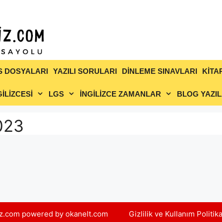
S DOSYALARI
YAZILI SORULARI
DİNLEME SINAVLARI
KİTA
İLİZCESİ
LGS
İNGİLİZCE ZAMANLAR
BLOG YAZIL
2023
yiz.com powered by okanelt.com
Gizlilik ve Kullanım Politik