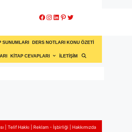
Facebook
Instagram
LinkedIn
Pinterest
Twitter
P SUNUMLARI
DERS NOTLARI KONU ÖZETİ
ARI
KİTAP CEVAPLARI
İLETİŞİM
ası
|
Telif Hakkı
|
Reklam - İşbirliği
|
Hakkımızda