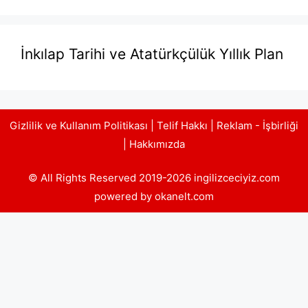
İnkılap Tarihi ve Atatürkçülük Yıllık Plan
Gizlilik ve Kullanım Politikası
|
Telif Hakkı
|
Reklam - İşbirliği
|
Hakkımızda
© All Rights Reserved 2019-2026 ingilizceciyiz.com
powered by okanelt.com