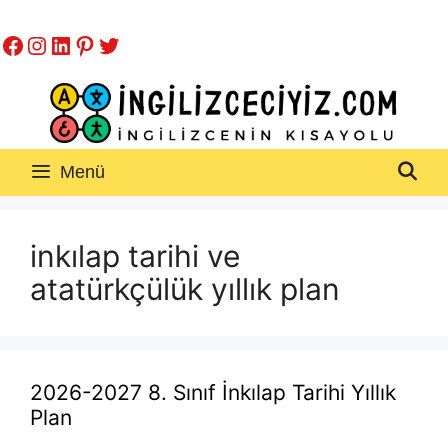
İçeriğe
Facebook
Instagram
LinkedIn
Pinterest
Twitter
atla
Menü
inkılap tarihi ve
atatürkçülük yıllık plan
2026-2027 8. Sınıf İnkılap Tarihi Yıllık
Plan