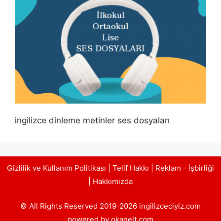
ingilizce dinleme metinler ses dosyaları
Gizlilik ve Kullanım Politikası
|
Telif Hakkı
|
Reklam - İşbirliği
|
Hakkımızda
© All Rights Reserved 2019-2026 ingilizceciyiz.com
powered by okanelt.com