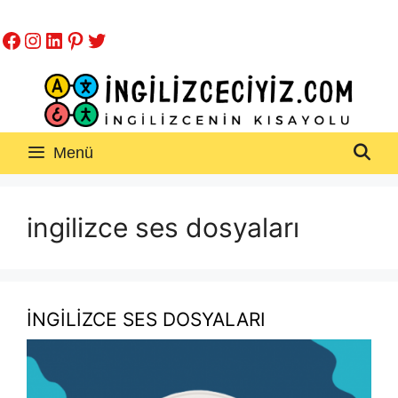
İçeriğe
Facebook
Instagram
LinkedIn
Pinterest
Twitter
atla
Menü
ingilizce ses dosyaları
İNGİLİZCE SES DOSYALARI