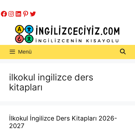
İçeriğe
Facebook
Instagram
LinkedIn
Pinterest
Twitter
atla
Menü
ilkokul ingilizce ders
kitapları
İlkokul İngilizce Ders Kitapları 2026-
2027