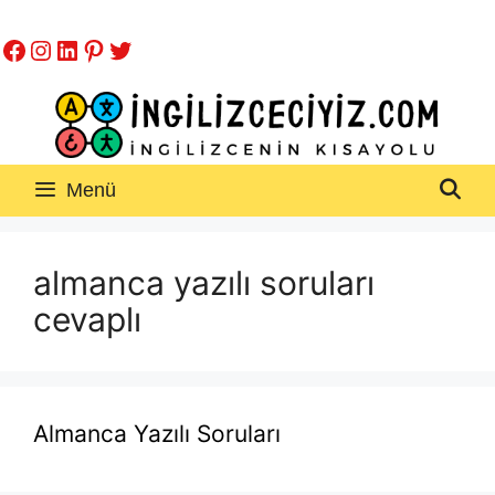
İçeriğe
Facebook
Instagram
LinkedIn
Pinterest
Twitter
atla
Menü
almanca yazılı soruları
cevaplı
Almanca Yazılı Soruları