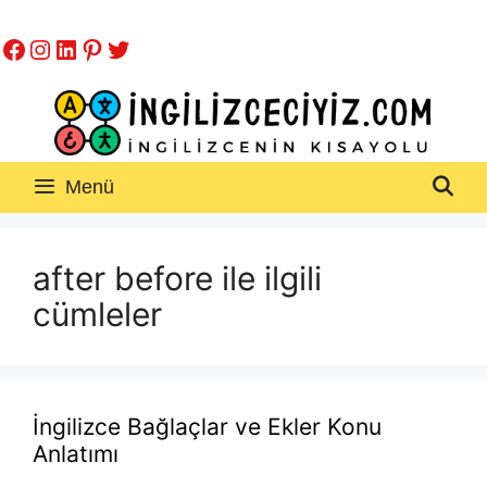
İçeriğe
Facebook
Instagram
LinkedIn
Pinterest
Twitter
atla
Menü
after before ile ilgili
cümleler
İngilizce Bağlaçlar ve Ekler Konu
Anlatımı