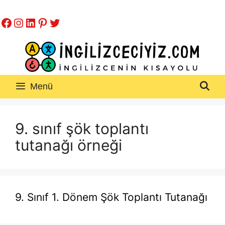
İçeriğe
Facebook
Instagram
LinkedIn
Pinterest
Twitter
atla
Menü
9. sınıf şök toplantı
tutanağı örneği
9. Sınıf 1. Dönem Şök Toplantı Tutanağı