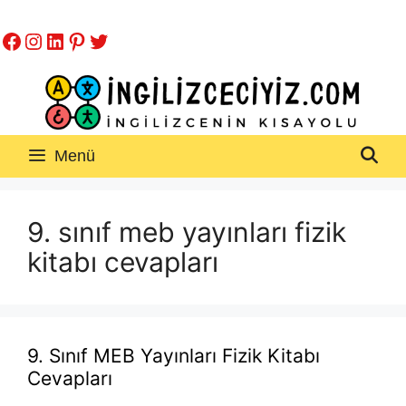
İçeriğe
Facebook
Instagram
LinkedIn
Pinterest
Twitter
atla
Menü
9. sınıf meb yayınları fizik
kitabı cevapları
9. Sınıf MEB Yayınları Fizik Kitabı
Cevapları