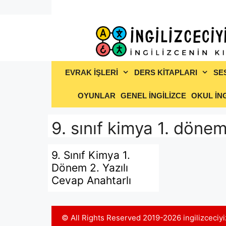
İçeriğe
atla
EVRAK İŞLERİ
DERS KİTAPLARI
SE
OYUNLAR
GENEL İNGİLİZCE
OKUL İNG
9. sınıf kimya 1. dönem 
9. Sınıf Kimya 1.
Dönem 2. Yazılı
Cevap Anahtarlı
© All Rights Reserved 2019-2026 ingilizceci