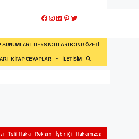
Facebook
Instagram
LinkedIn
Pinterest
Twitter
P SUNUMLARI
DERS NOTLARI KONU ÖZETİ
ARI
KİTAP CEVAPLARI
İLETİŞİM
ası
|
Telif Hakkı
|
Reklam - İşbirliği
|
Hakkımızda