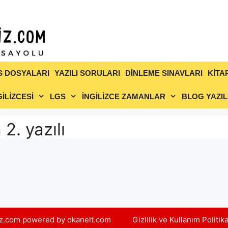
S DOSYALARI
YAZILI SORULARI
DİNLEME SINAVLARI
KİTA
İLİZCESİ
LGS
İNGİLİZCE ZAMANLAR
BLOG YAZIL
2. yazılı
yiz.com powered by okanelt.com
Gizlilik ve Kullanım Politik