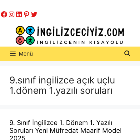
İçeriğe
Facebook
Instagram
LinkedIn
Pinterest
Twitter
atla
Menü
9.sınıf ingilizce açık uçlu
1.dönem 1.yazılı soruları
9. Sınıf İngilizce 1. Dönem 1. Yazılı
Soruları Yeni Müfredat Maarif Model
2025