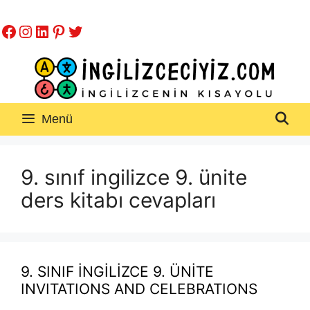
İçeriğe
Facebook
Instagram
LinkedIn
Pinterest
Twitter
atla
Menü
9. sınıf ingilizce 9. ünite
ders kitabı cevapları
9. SINIF İNGİLİZCE 9. ÜNİTE
INVITATIONS AND CELEBRATIONS