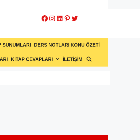
Facebook
Instagram
LinkedIn
Pinterest
Twitter
P SUNUMLARI
DERS NOTLARI KONU ÖZETİ
ARI
KİTAP CEVAPLARI
İLETİŞİM