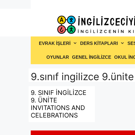
İçeriğe
atla
EVRAK İŞLERİ
DERS KİTAPLARI
SE
OYUNLAR
GENEL İNGİLİZCE
OKUL İNG
9.sınıf ingilizce 9.ünite
9. SINIF İNGİLİZCE
9. ÜNİTE
INVITATIONS AND
CELEBRATIONS