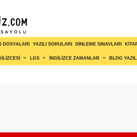
S DOSYALARI
YAZILI SORULARI
DİNLEME SINAVLARI
KİTA
İLİZCESİ
LGS
İNGİLİZCE ZAMANLAR
BLOG YAZIL