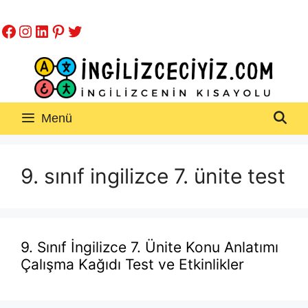
İçeriğe
Facebook
Instagram
LinkedIn
Pinterest
Twitter
atla
Menü
9. sınıf ingilizce 7. ünite test
9. Sınıf İngilizce 7. Ünite Konu Anlatımı
Çalışma Kağıdı Test ve Etkinlikler