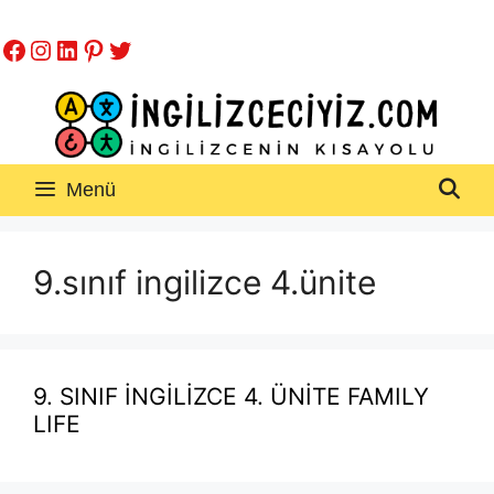
İçeriğe
Facebook
Instagram
LinkedIn
Pinterest
Twitter
atla
Menü
9.sınıf ingilizce 4.ünite
9. SINIF İNGİLİZCE 4. ÜNİTE FAMILY
LIFE