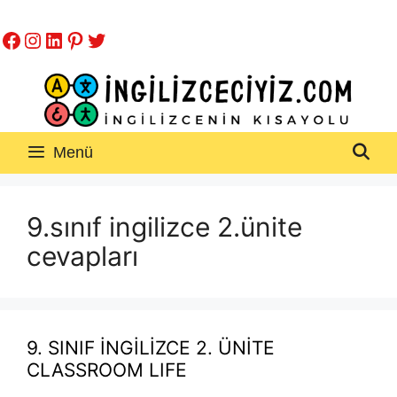
İçeriğe
Facebook
Instagram
LinkedIn
Pinterest
Twitter
atla
Menü
9.sınıf ingilizce 2.ünite
cevapları
9. SINIF İNGİLİZCE 2. ÜNİTE
CLASSROOM LIFE