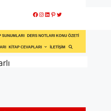
Facebook
Instagram
LinkedIn
Pinterest
Twitter
P SUNUMLARI
DERS NOTLARI KONU ÖZETİ
ARI
KİTAP CEVAPLARI
İLETİŞİM
rlı