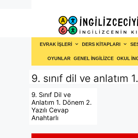
İçeriğe
atla
EVRAK İŞLERİ
DERS KİTAPLARI
SE
OYUNLAR
GENEL İNGİLİZCE
OKUL İNG
9. sınıf dil ve anlatım 
9. Sınıf Dil ve
Anlatım 1. Dönem 2.
Yazılı Cevap
Anahtarlı