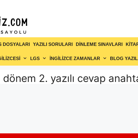
S DOSYALARI
YAZILI SORULARI
DİNLEME SINAVLARI
KİTA
İLİZCESİ
LGS
İNGİLİZCE ZAMANLAR
BLOG YAZIL
1. dönem 2. yazılı cevap anahta