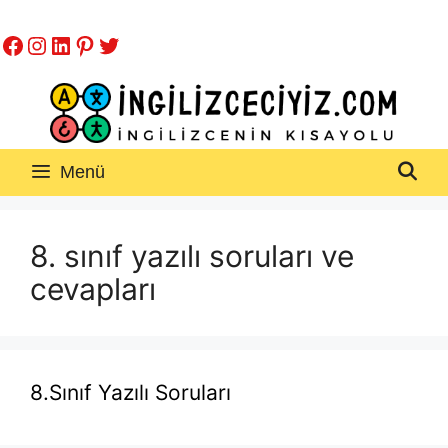
İçeriğe
Facebook
Instagram
LinkedIn
Pinterest
Twitter
atla
Menü
8. sınıf yazılı soruları ve
cevapları
8.Sınıf Yazılı Soruları