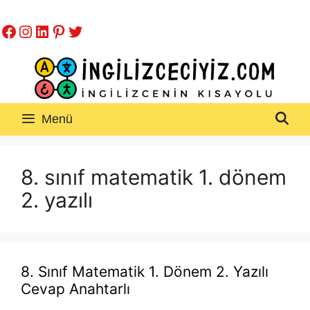
İçeriğe
Facebook
Instagram
LinkedIn
Pinterest
Twitter
atla
Menü
8. sınıf matematik 1. dönem
2. yazılı
8. Sınıf Matematik 1. Dönem 2. Yazılı
Cevap Anahtarlı