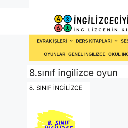
İçeriğe
atla
EVRAK İŞLERİ
DERS KİTAPLARI
SE
OYUNLAR
GENEL İNGİLİZCE
OKUL İNG
8.sınıf ingilizce oyun
8. SINIF İNGİLİZCE