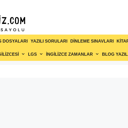
S DOSYALARI
YAZILI SORULARI
DİNLEME SINAVLARI
KİTA
İLİZCESİ
LGS
İNGİLİZCE ZAMANLAR
BLOG YAZIL