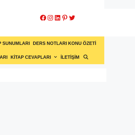
Facebook
Instagram
LinkedIn
Pinterest
Twitter
P SUNUMLARI
DERS NOTLARI KONU ÖZETİ
ARI
KİTAP CEVAPLARI
İLETİŞİM