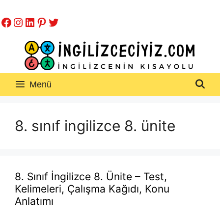
İçeriğe
Facebook
Instagram
LinkedIn
Pinterest
Twitter
atla
Menü
8. sınıf ingilizce 8. ünite
8. Sınıf İngilizce 8. Ünite – Test,
Kelimeleri, Çalışma Kağıdı, Konu
Anlatımı