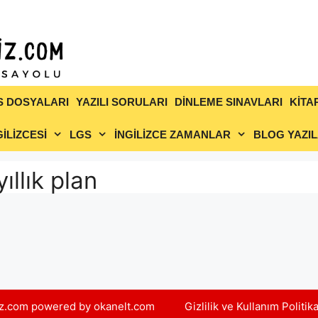
S DOSYALARI
YAZILI SORULARI
DİNLEME SINAVLARI
KİTA
İLİZCESİ
LGS
İNGİLİZCE ZAMANLAR
BLOG YAZIL
ıllık plan
yiz.com powered by okanelt.com
Gizlilik ve Kullanım Politik