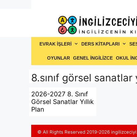
İçeriğe
atla
EVRAK İŞLERİ
DERS KİTAPLARI
SE
OYUNLAR
GENEL İNGİLİZCE
OKUL İNG
8.sınıf görsel sanatlar y
2026-2027 8. Sınıf
Görsel Sanatlar Yıllık
Plan
© All Rights Reserved 2019-2026 ingilizceci