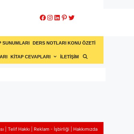
Facebook
Instagram
LinkedIn
Pinterest
Twitter
P SUNUMLARI
DERS NOTLARI KONU ÖZETİ
ARI
KİTAP CEVAPLARI
İLETİŞİM
ası
|
Telif Hakkı
|
Reklam - İşbirliği
|
Hakkımızda