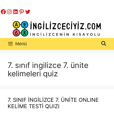
İçeriğe
Facebook
Instagram
LinkedIn
Pinterest
Twitter
atla
Menü
7. sınıf ingilizce 7. ünite
kelimeleri quiz
7. SINIF İNGİLİZCE 7. ÜNİTE ONLINE
KELİME TESTİ QUIZI