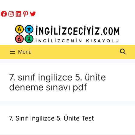
İçeriğe
Facebook
Instagram
LinkedIn
Pinterest
Twitter
atla
Menü
7. sınıf ingilizce 5. ünite
deneme sınavı pdf
7. Sınıf İngilizce 5. Ünite Test